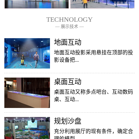
TECHNOLOGY
— 展示技术 —
— 关于我们 —
地面互动
地面互动投影采用悬挂在顶部的投
影设备把...
桌面互动
影像效果投射到地面，当参访着走
至投影区域时，通过系统识别，参
桌面互动又称多点吧台、互动数码
访者可以直接使用双脚或动作与投
桌、互动...
影幕上的虚拟场景进行交互，互动
效果就会随着你的脚步产生相应的
变幻。地面互动投影系统是集虚拟
​规划沙盘
投影桌面，让普通的吧台（桌面）
仿真技术、图像识别技术于一身的
变成一个多媒体互动娱乐游戏消费
充分利用展厅的现有条件，确定合
互动投影项目，包括水波纹、翻
平台，图文并茂，形式新颖，令桌
理的模型...