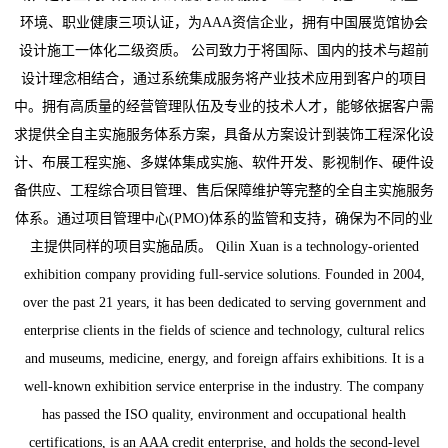
环境、职业健康三项认证，为AAA资信企业，拥有中国展览馆协会
设计施工一体化二级资质。 公司致力于将国际、国内的技术与超前
设计理念相结合，通过系统集成服务将产业技术应用到客户的项目
中。拥有高质量的经营管理队伍及专业的技术人才，能够依据客户需
求提供全自主实施服务体系方案，具备从方案设计到装饰工程深化设
计、布展工程实施、多媒体集成实施、软件开发、影视制作、硬件设
备供应、工程综合项目管理、售后保障维护等完整的全自主实施服务
体系。通过项目管理中心(PMO)体系的监管和支持，确保为不同的业
主提供同样的项目实施品质。 Qilin Xuan is a technology-oriented
exhibition company providing full-service solutions. Founded in 2004,
over the past 21 years, it has been dedicated to serving government and
enterprise clients in the fields of science and technology, cultural relics
and museums, medicine, energy, and foreign affairs exhibitions. It is a
well-known exhibition service enterprise in the industry. The company
has passed the ISO quality, environment and occupational health
certifications, is an AAA credit enterprise, and holds the second-level