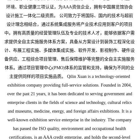
环境、职业健康三项认证，为AAA资信企业，拥有中国展览馆协会
设计施工一体化二级资质。 公司致力于将国际、国内的技术与超前
设计理念相结合，通过系统集成服务将产业技术应用到客户的项目
中。拥有高质量的经营管理队伍及专业的技术人才，能够依据客户需
求提供全自主实施服务体系方案，具备从方案设计到装饰工程深化设
计、布展工程实施、多媒体集成实施、软件开发、影视制作、硬件设
备供应、工程综合项目管理、售后保障维护等完整的全自主实施服务
体系。通过项目管理中心(PMO)体系的监管和支持，确保为不同的业
主提供同样的项目实施品质。 Qilin Xuan is a technology-oriented
exhibition company providing full-service solutions. Founded in 2004,
over the past 21 years, it has been dedicated to serving government and
enterprise clients in the fields of science and technology, cultural relics
and museums, medicine, energy, and foreign affairs exhibitions. It is a
well-known exhibition service enterprise in the industry. The company
has passed the ISO quality, environment and occupational health
certifications, is an AAA credit enterprise, and holds the second-level