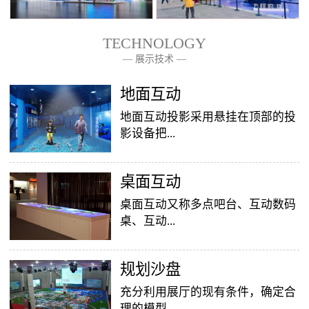
TECHNOLOGY
— 展示技术 —
— 关于我们 —
地面互动
地面互动投影采用悬挂在顶部的投
影设备把...
桌面互动
影像效果投射到地面，当参访着走
至投影区域时，通过系统识别，参
桌面互动又称多点吧台、互动数码
访者可以直接使用双脚或动作与投
桌、互动...
影幕上的虚拟场景进行交互，互动
效果就会随着你的脚步产生相应的
变幻。地面互动投影系统是集虚拟
​规划沙盘
投影桌面，让普通的吧台（桌面）
仿真技术、图像识别技术于一身的
变成一个多媒体互动娱乐游戏消费
充分利用展厅的现有条件，确定合
互动投影项目，包括水波纹、翻
平台，图文并茂，形式新颖，令桌
理的模型...