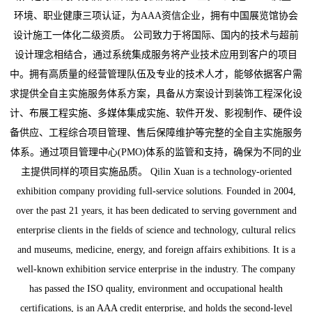
环境、职业健康三项认证，为AAA资信企业，拥有中国展览馆协会
设计施工一体化二级资质。 公司致力于将国际、国内的技术与超前
设计理念相结合，通过系统集成服务将产业技术应用到客户的项目
中。拥有高质量的经营管理队伍及专业的技术人才，能够依据客户需
求提供全自主实施服务体系方案，具备从方案设计到装饰工程深化设
计、布展工程实施、多媒体集成实施、软件开发、影视制作、硬件设
备供应、工程综合项目管理、售后保障维护等完整的全自主实施服务
体系。通过项目管理中心(PMO)体系的监管和支持，确保为不同的业
主提供同样的项目实施品质。 Qilin Xuan is a technology-oriented
exhibition company providing full-service solutions. Founded in 2004,
over the past 21 years, it has been dedicated to serving government and
enterprise clients in the fields of science and technology, cultural relics
and museums, medicine, energy, and foreign affairs exhibitions. It is a
well-known exhibition service enterprise in the industry. The company
has passed the ISO quality, environment and occupational health
certifications, is an AAA credit enterprise, and holds the second-level