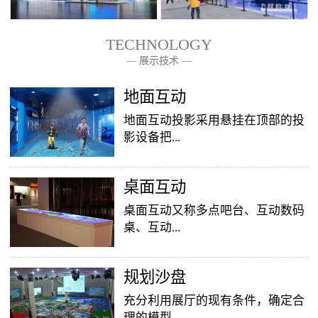
TECHNOLOGY
— 展示技术 —
— 关于我们 —
地面互动
地面互动投影采用悬挂在顶部的投
影设备把...
桌面互动
影像效果投射到地面，当参访着走
至投影区域时，通过系统识别，参
桌面互动又称多点吧台、互动数码
访者可以直接使用双脚或动作与投
桌、互动...
影幕上的虚拟场景进行交互，互动
效果就会随着你的脚步产生相应的
变幻。地面互动投影系统是集虚拟
​规划沙盘
投影桌面，让普通的吧台（桌面）
仿真技术、图像识别技术于一身的
变成一个多媒体互动娱乐游戏消费
充分利用展厅的现有条件，确定合
互动投影项目，包括水波纹、翻
平台，图文并茂，形式新颖，令桌
理的模型...