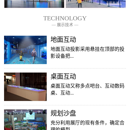
TECHNOLOGY
— 展示技术 —
— 关于我们 —
地面互动
地面互动投影采用悬挂在顶部的投
影设备把...
桌面互动
影像效果投射到地面，当参访着走
至投影区域时，通过系统识别，参
桌面互动又称多点吧台、互动数码
访者可以直接使用双脚或动作与投
桌、互动...
影幕上的虚拟场景进行交互，互动
效果就会随着你的脚步产生相应的
变幻。地面互动投影系统是集虚拟
​规划沙盘
投影桌面，让普通的吧台（桌面）
仿真技术、图像识别技术于一身的
变成一个多媒体互动娱乐游戏消费
充分利用展厅的现有条件，确定合
互动投影项目，包括水波纹、翻
平台，图文并茂，形式新颖，令桌
理的模型...