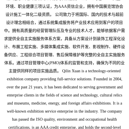
环境、职业健康三项认证，为AAA资信企业，拥有中国展览馆协会
设计施工一体化二级资质。 公司致力于将国际、国内的技术与超前
设计理念相结合，通过系统集成服务将产业技术应用到客户的项目
中。拥有高质量的经营管理队伍及专业的技术人才，能够依据客户需
求提供全自主实施服务体系方案，具备从方案设计到装饰工程深化设
计、布展工程实施、多媒体集成实施、软件开发、影视制作、硬件设
备供应、工程综合项目管理、售后保障维护等完整的全自主实施服务
体系。通过项目管理中心(PMO)体系的监管和支持，确保为不同的业
主提供同样的项目实施品质。 Qilin Xuan is a technology-oriented
exhibition company providing full-service solutions. Founded in 2004,
over the past 21 years, it has been dedicated to serving government and
enterprise clients in the fields of science and technology, cultural relics
and museums, medicine, energy, and foreign affairs exhibitions. It is a
well-known exhibition service enterprise in the industry. The company
has passed the ISO quality, environment and occupational health
certifications, is an AAA credit enterprise, and holds the second-level