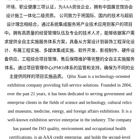
环境、职业健康三项认证，为AAA资信企业，拥有中国展览馆协会
设计施工一体化二级资质。 公司致力于将国际、国内的技术与超前
设计理念相结合，通过系统集成服务将产业技术应用到客户的项目
中。拥有高质量的经营管理队伍及专业的技术人才，能够依据客户需
求提供全自主实施服务体系方案，具备从方案设计到装饰工程深化设
计、布展工程实施、多媒体集成实施、软件开发、影视制作、硬件设
备供应、工程综合项目管理、售后保障维护等完整的全自主实施服务
体系。通过项目管理中心(PMO)体系的监管和支持，确保为不同的业
主提供同样的项目实施品质。 Qilin Xuan is a technology-oriented
exhibition company providing full-service solutions. Founded in 2004,
over the past 21 years, it has been dedicated to serving government and
enterprise clients in the fields of science and technology, cultural relics
and museums, medicine, energy, and foreign affairs exhibitions. It is a
well-known exhibition service enterprise in the industry. The company
has passed the ISO quality, environment and occupational health
certifications, is an AAA credit enterprise, and holds the second-level