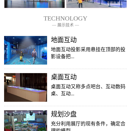
TECHNOLOGY
— 展示技术 —
— 关于我们 —
地面互动
地面互动投影采用悬挂在顶部的投
影设备把...
桌面互动
影像效果投射到地面，当参访着走
至投影区域时，通过系统识别，参
桌面互动又称多点吧台、互动数码
访者可以直接使用双脚或动作与投
桌、互动...
影幕上的虚拟场景进行交互，互动
效果就会随着你的脚步产生相应的
变幻。地面互动投影系统是集虚拟
​规划沙盘
投影桌面，让普通的吧台（桌面）
仿真技术、图像识别技术于一身的
变成一个多媒体互动娱乐游戏消费
充分利用展厅的现有条件，确定合
互动投影项目，包括水波纹、翻
平台，图文并茂，形式新颖，令桌
理的模型...