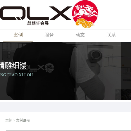
案例
服务
动态
联系
精雕细镂
ING DIAO XI LOU
案例
>
案例展示