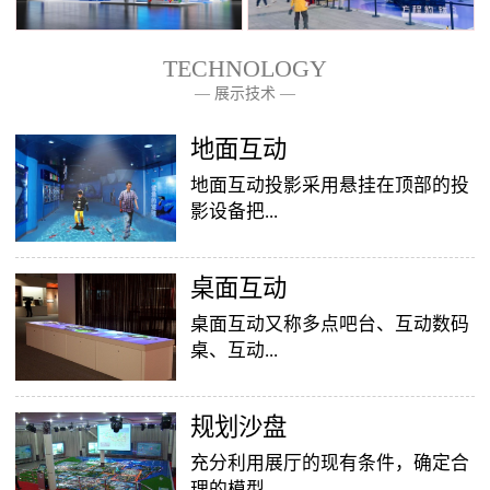
TECHNOLOGY
— 展示技术 —
— 关于我们 —
地面互动
地面互动投影采用悬挂在顶部的投
影设备把...
桌面互动
影像效果投射到地面，当参访着走
至投影区域时，通过系统识别，参
桌面互动又称多点吧台、互动数码
访者可以直接使用双脚或动作与投
桌、互动...
影幕上的虚拟场景进行交互，互动
效果就会随着你的脚步产生相应的
变幻。地面互动投影系统是集虚拟
​规划沙盘
投影桌面，让普通的吧台（桌面）
仿真技术、图像识别技术于一身的
变成一个多媒体互动娱乐游戏消费
充分利用展厅的现有条件，确定合
互动投影项目，包括水波纹、翻
平台，图文并茂，形式新颖，令桌
理的模型...