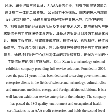
环境、职业健康三项认证，为AAA资信企业，拥有中国展览馆协会
设计施工一体化二级资质。 公司致力于将国际、国内的技术与超前
设计理念相结合，通过系统集成服务将产业技术应用到客户的项目
中。拥有高质量的经营管理队伍及专业的技术人才，能够依据客户需
求提供全自主实施服务体系方案，具备从方案设计到装饰工程深化设
计、布展工程实施、多媒体集成实施、软件开发、影视制作、硬件设
备供应、工程综合项目管理、售后保障维护等完整的全自主实施服务
体系。通过项目管理中心(PMO)体系的监管和支持，确保为不同的业
主提供同样的项目实施品质。 Qilin Xuan is a technology-oriented
exhibition company providing full-service solutions. Founded in 2004,
over the past 21 years, it has been dedicated to serving government and
enterprise clients in the fields of science and technology, cultural relics
and museums, medicine, energy, and foreign affairs exhibitions. It is a
well-known exhibition service enterprise in the industry. The company
has passed the ISO quality, environment and occupational health
certifications, is an AAA credit enterprise, and holds the second-level