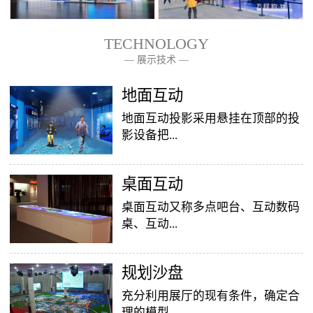
TECHNOLOGY
— 展示技术 —
— 关于我们 —
地面互动
地面互动投影采用悬挂在顶部的投
影设备把...
桌面互动
影像效果投射到地面，当参访着走
至投影区域时，通过系统识别，参
桌面互动又称多点吧台、互动数码
访者可以直接使用双脚或动作与投
桌、互动...
影幕上的虚拟场景进行交互，互动
效果就会随着你的脚步产生相应的
变幻。地面互动投影系统是集虚拟
​规划沙盘
投影桌面，让普通的吧台（桌面）
仿真技术、图像识别技术于一身的
变成一个多媒体互动娱乐游戏消费
充分利用展厅的现有条件，确定合
互动投影项目，包括水波纹、翻
平台，图文并茂，形式新颖，令桌
理的模型...