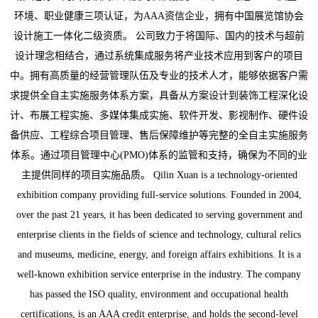
环境、职业健康三项认证，为AAA资信企业，拥有中国展览馆协会
设计施工一体化二级资质。 公司致力于将国际、国内的技术与超前
设计理念相结合，通过系统集成服务将产业技术应用到客户的项目
中。拥有高质量的经营管理队伍及专业的技术人才，能够依据客户需
求提供全自主实施服务体系方案，具备从方案设计到装饰工程深化设
计、布展工程实施、多媒体集成实施、软件开发、影视制作、硬件设
备供应、工程综合项目管理、售后保障维护等完整的全自主实施服务
体系。通过项目管理中心(PMO)体系的监管和支持，确保为不同的业
主提供同样的项目实施品质。 Qilin Xuan is a technology-oriented
exhibition company providing full-service solutions. Founded in 2004,
over the past 21 years, it has been dedicated to serving government and
enterprise clients in the fields of science and technology, cultural relics
and museums, medicine, energy, and foreign affairs exhibitions. It is a
well-known exhibition service enterprise in the industry. The company
has passed the ISO quality, environment and occupational health
certifications, is an AAA credit enterprise, and holds the second-level