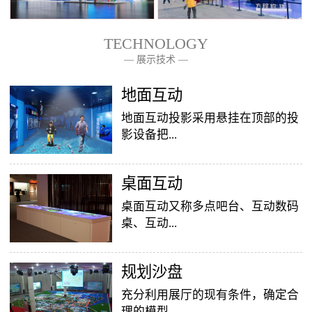
TECHNOLOGY
— 展示技术 —
— 关于我们 —
地面互动
地面互动投影采用悬挂在顶部的投
影设备把...
桌面互动
影像效果投射到地面，当参访着走
至投影区域时，通过系统识别，参
桌面互动又称多点吧台、互动数码
访者可以直接使用双脚或动作与投
桌、互动...
影幕上的虚拟场景进行交互，互动
效果就会随着你的脚步产生相应的
变幻。地面互动投影系统是集虚拟
​规划沙盘
投影桌面，让普通的吧台（桌面）
仿真技术、图像识别技术于一身的
变成一个多媒体互动娱乐游戏消费
充分利用展厅的现有条件，确定合
互动投影项目，包括水波纹、翻
平台，图文并茂，形式新颖，令桌
理的模型...