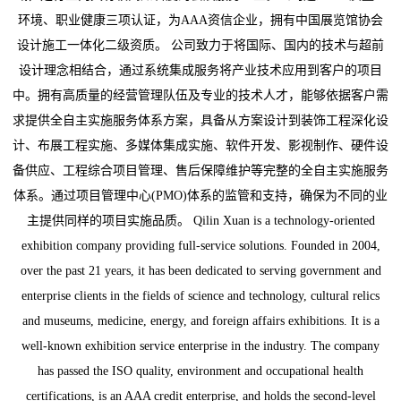
环境、职业健康三项认证，为AAA资信企业，拥有中国展览馆协会
设计施工一体化二级资质。 公司致力于将国际、国内的技术与超前
设计理念相结合，通过系统集成服务将产业技术应用到客户的项目
中。拥有高质量的经营管理队伍及专业的技术人才，能够依据客户需
求提供全自主实施服务体系方案，具备从方案设计到装饰工程深化设
计、布展工程实施、多媒体集成实施、软件开发、影视制作、硬件设
备供应、工程综合项目管理、售后保障维护等完整的全自主实施服务
体系。通过项目管理中心(PMO)体系的监管和支持，确保为不同的业
主提供同样的项目实施品质。 Qilin Xuan is a technology-oriented
exhibition company providing full-service solutions. Founded in 2004,
over the past 21 years, it has been dedicated to serving government and
enterprise clients in the fields of science and technology, cultural relics
and museums, medicine, energy, and foreign affairs exhibitions. It is a
well-known exhibition service enterprise in the industry. The company
has passed the ISO quality, environment and occupational health
certifications, is an AAA credit enterprise, and holds the second-level