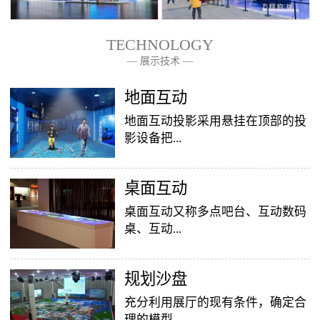
TECHNOLOGY
— 展示技术 —
— 关于我们 —
地面互动
地面互动投影采用悬挂在顶部的投
影设备把...
桌面互动
影像效果投射到地面，当参访着走
至投影区域时，通过系统识别，参
桌面互动又称多点吧台、互动数码
访者可以直接使用双脚或动作与投
桌、互动...
影幕上的虚拟场景进行交互，互动
效果就会随着你的脚步产生相应的
变幻。地面互动投影系统是集虚拟
​规划沙盘
投影桌面，让普通的吧台（桌面）
仿真技术、图像识别技术于一身的
变成一个多媒体互动娱乐游戏消费
充分利用展厅的现有条件，确定合
互动投影项目，包括水波纹、翻
平台，图文并茂，形式新颖，令桌
理的模型...