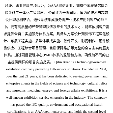
环境、职业健康三项认证，为AAA资信企业，拥有中国展览馆协会
设计施工一体化二级资质。 公司致力于将国际、国内的技术与超前
设计理念相结合，通过系统集成服务将产业技术应用到客户的项目
中。拥有高质量的经营管理队伍及专业的技术人才，能够依据客户需
求提供全自主实施服务体系方案，具备从方案设计到装饰工程深化设
计、布展工程实施、多媒体集成实施、软件开发、影视制作、硬件设
备供应、工程综合项目管理、售后保障维护等完整的全自主实施服务
体系。通过项目管理中心(PMO)体系的监管和支持，确保为不同的业
主提供同样的项目实施品质。 Qilin Xuan is a technology-oriented
exhibition company providing full-service solutions. Founded in 2004,
over the past 21 years, it has been dedicated to serving government and
enterprise clients in the fields of science and technology, cultural relics
and museums, medicine, energy, and foreign affairs exhibitions. It is a
well-known exhibition service enterprise in the industry. The company
has passed the ISO quality, environment and occupational health
certifications, is an AAA credit enterprise, and holds the second-level