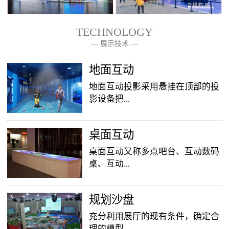
TECHNOLOGY
— 展示技术 —
— 关于我们 —
地面互动
地面互动投影采用悬挂在顶部的投
影设备把...
桌面互动
影像效果投射到地面，当参访着走
至投影区域时，通过系统识别，参
桌面互动又称多点吧台、互动数码
访者可以直接使用双脚或动作与投
桌、互动...
影幕上的虚拟场景进行交互，互动
效果就会随着你的脚步产生相应的
变幻。地面互动投影系统是集虚拟
​规划沙盘
投影桌面，让普通的吧台（桌面）
仿真技术、图像识别技术于一身的
变成一个多媒体互动娱乐游戏消费
充分利用展厅的现有条件，确定合
互动投影项目，包括水波纹、翻
平台，图文并茂，形式新颖，令桌
理的模型...