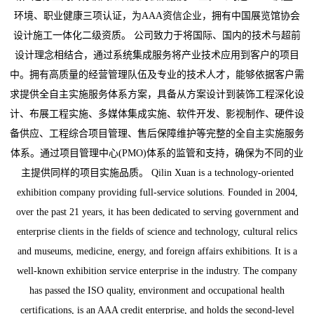
环境、职业健康三项认证，为AAA资信企业，拥有中国展览馆协会
设计施工一体化二级资质。 公司致力于将国际、国内的技术与超前
设计理念相结合，通过系统集成服务将产业技术应用到客户的项目
中。拥有高质量的经营管理队伍及专业的技术人才，能够依据客户需
求提供全自主实施服务体系方案，具备从方案设计到装饰工程深化设
计、布展工程实施、多媒体集成实施、软件开发、影视制作、硬件设
备供应、工程综合项目管理、售后保障维护等完整的全自主实施服务
体系。通过项目管理中心(PMO)体系的监管和支持，确保为不同的业
主提供同样的项目实施品质。 Qilin Xuan is a technology-oriented
exhibition company providing full-service solutions. Founded in 2004,
over the past 21 years, it has been dedicated to serving government and
enterprise clients in the fields of science and technology, cultural relics
and museums, medicine, energy, and foreign affairs exhibitions. It is a
well-known exhibition service enterprise in the industry. The company
has passed the ISO quality, environment and occupational health
certifications, is an AAA credit enterprise, and holds the second-level