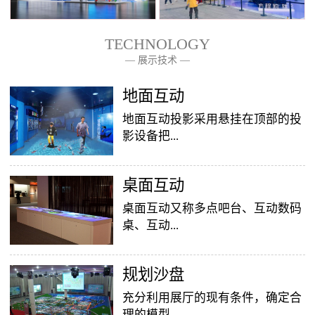
TECHNOLOGY
— 展示技术 —
— 关于我们 —
地面互动
地面互动投影采用悬挂在顶部的投
影设备把...
桌面互动
影像效果投射到地面，当参访着走
至投影区域时，通过系统识别，参
桌面互动又称多点吧台、互动数码
访者可以直接使用双脚或动作与投
桌、互动...
影幕上的虚拟场景进行交互，互动
效果就会随着你的脚步产生相应的
变幻。地面互动投影系统是集虚拟
​规划沙盘
投影桌面，让普通的吧台（桌面）
仿真技术、图像识别技术于一身的
变成一个多媒体互动娱乐游戏消费
充分利用展厅的现有条件，确定合
互动投影项目，包括水波纹、翻
平台，图文并茂，形式新颖，令桌
理的模型...