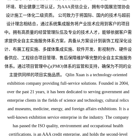
环境、职业健康三项认证，为AAA资信企业，拥有中国展览馆协会
设计施工一体化二级资质。 公司致力于将国际、国内的技术与超前
设计理念相结合，通过系统集成服务将产业技术应用到客户的项目
中。拥有高质量的经营管理队伍及专业的技术人才，能够依据客户需
求提供全自主实施服务体系方案，具备从方案设计到装饰工程深化设
计、布展工程实施、多媒体集成实施、软件开发、影视制作、硬件设
备供应、工程综合项目管理、售后保障维护等完整的全自主实施服务
体系。通过项目管理中心(PMO)体系的监管和支持，确保为不同的业
主提供同样的项目实施品质。 Qilin Xuan is a technology-oriented
exhibition company providing full-service solutions. Founded in 2004,
over the past 21 years, it has been dedicated to serving government and
enterprise clients in the fields of science and technology, cultural relics
and museums, medicine, energy, and foreign affairs exhibitions. It is a
well-known exhibition service enterprise in the industry. The company
has passed the ISO quality, environment and occupational health
certifications, is an AAA credit enterprise, and holds the second-level