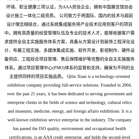
环境、职业健康三项认证，为AAA资信企业，拥有中国展览馆协会
设计施工一体化二级资质。 公司致力于将国际、国内的技术与超前
设计理念相结合，通过系统集成服务将产业技术应用到客户的项目
中。拥有高质量的经营管理队伍及专业的技术人才，能够依据客户需
求提供全自主实施服务体系方案，具备从方案设计到装饰工程深化设
计、布展工程实施、多媒体集成实施、软件开发、影视制作、硬件设
备供应、工程综合项目管理、售后保障维护等完整的全自主实施服务
体系。通过项目管理中心(PMO)体系的监管和支持，确保为不同的业
主提供同样的项目实施品质。 Qilin Xuan is a technology-oriented
exhibition company providing full-service solutions. Founded in 2004,
over the past 21 years, it has been dedicated to serving government and
enterprise clients in the fields of science and technology, cultural relics
and museums, medicine, energy, and foreign affairs exhibitions. It is a
well-known exhibition service enterprise in the industry. The company
has passed the ISO quality, environment and occupational health
certifications, is an AAA credit enterprise, and holds the second-level