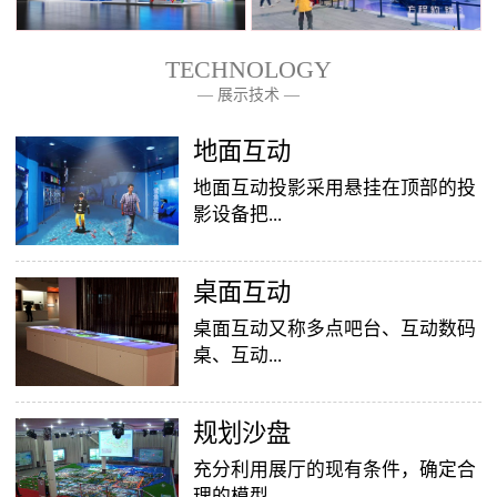
TECHNOLOGY
— 展示技术 —
— 关于我们 —
地面互动
地面互动投影采用悬挂在顶部的投
影设备把...
桌面互动
影像效果投射到地面，当参访着走
至投影区域时，通过系统识别，参
桌面互动又称多点吧台、互动数码
访者可以直接使用双脚或动作与投
桌、互动...
影幕上的虚拟场景进行交互，互动
效果就会随着你的脚步产生相应的
变幻。地面互动投影系统是集虚拟
​规划沙盘
投影桌面，让普通的吧台（桌面）
仿真技术、图像识别技术于一身的
变成一个多媒体互动娱乐游戏消费
充分利用展厅的现有条件，确定合
互动投影项目，包括水波纹、翻
平台，图文并茂，形式新颖，令桌
理的模型...