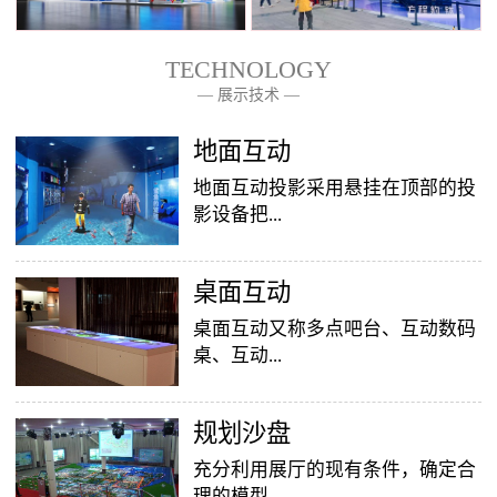
TECHNOLOGY
— 展示技术 —
— 关于我们 —
地面互动
地面互动投影采用悬挂在顶部的投
影设备把...
桌面互动
影像效果投射到地面，当参访着走
至投影区域时，通过系统识别，参
桌面互动又称多点吧台、互动数码
访者可以直接使用双脚或动作与投
桌、互动...
影幕上的虚拟场景进行交互，互动
效果就会随着你的脚步产生相应的
变幻。地面互动投影系统是集虚拟
​规划沙盘
投影桌面，让普通的吧台（桌面）
仿真技术、图像识别技术于一身的
变成一个多媒体互动娱乐游戏消费
充分利用展厅的现有条件，确定合
互动投影项目，包括水波纹、翻
平台，图文并茂，形式新颖，令桌
理的模型...