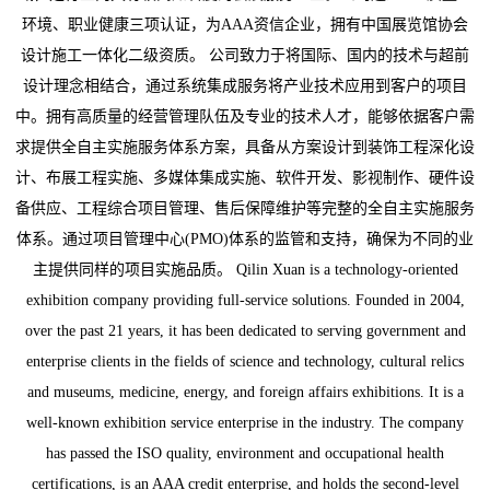
环境、职业健康三项认证，为AAA资信企业，拥有中国展览馆协会
设计施工一体化二级资质。 公司致力于将国际、国内的技术与超前
设计理念相结合，通过系统集成服务将产业技术应用到客户的项目
中。拥有高质量的经营管理队伍及专业的技术人才，能够依据客户需
求提供全自主实施服务体系方案，具备从方案设计到装饰工程深化设
计、布展工程实施、多媒体集成实施、软件开发、影视制作、硬件设
备供应、工程综合项目管理、售后保障维护等完整的全自主实施服务
体系。通过项目管理中心(PMO)体系的监管和支持，确保为不同的业
主提供同样的项目实施品质。 Qilin Xuan is a technology-oriented
exhibition company providing full-service solutions. Founded in 2004,
over the past 21 years, it has been dedicated to serving government and
enterprise clients in the fields of science and technology, cultural relics
and museums, medicine, energy, and foreign affairs exhibitions. It is a
well-known exhibition service enterprise in the industry. The company
has passed the ISO quality, environment and occupational health
certifications, is an AAA credit enterprise, and holds the second-level