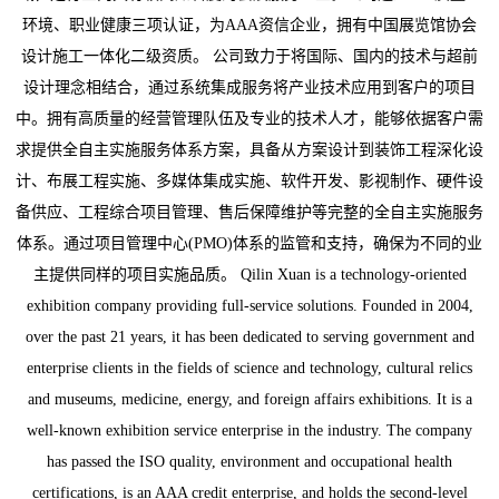
环境、职业健康三项认证，为AAA资信企业，拥有中国展览馆协会
设计施工一体化二级资质。 公司致力于将国际、国内的技术与超前
设计理念相结合，通过系统集成服务将产业技术应用到客户的项目
中。拥有高质量的经营管理队伍及专业的技术人才，能够依据客户需
求提供全自主实施服务体系方案，具备从方案设计到装饰工程深化设
计、布展工程实施、多媒体集成实施、软件开发、影视制作、硬件设
备供应、工程综合项目管理、售后保障维护等完整的全自主实施服务
体系。通过项目管理中心(PMO)体系的监管和支持，确保为不同的业
主提供同样的项目实施品质。 Qilin Xuan is a technology-oriented
exhibition company providing full-service solutions. Founded in 2004,
over the past 21 years, it has been dedicated to serving government and
enterprise clients in the fields of science and technology, cultural relics
and museums, medicine, energy, and foreign affairs exhibitions. It is a
well-known exhibition service enterprise in the industry. The company
has passed the ISO quality, environment and occupational health
certifications, is an AAA credit enterprise, and holds the second-level