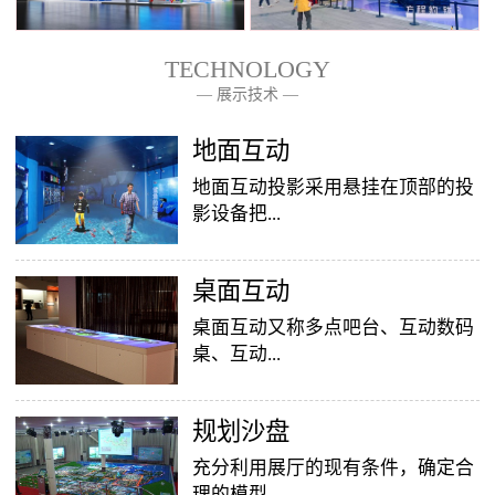
TECHNOLOGY
— 展示技术 —
— 关于我们 —
地面互动
地面互动投影采用悬挂在顶部的投
影设备把...
桌面互动
影像效果投射到地面，当参访着走
至投影区域时，通过系统识别，参
桌面互动又称多点吧台、互动数码
访者可以直接使用双脚或动作与投
桌、互动...
影幕上的虚拟场景进行交互，互动
效果就会随着你的脚步产生相应的
变幻。地面互动投影系统是集虚拟
​规划沙盘
投影桌面，让普通的吧台（桌面）
仿真技术、图像识别技术于一身的
变成一个多媒体互动娱乐游戏消费
充分利用展厅的现有条件，确定合
互动投影项目，包括水波纹、翻
平台，图文并茂，形式新颖，令桌
理的模型...