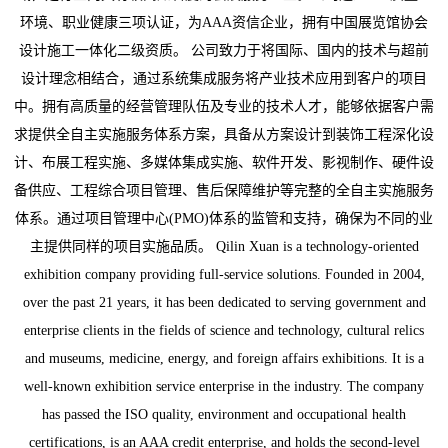
环境、职业健康三项认证，为AAA资信企业，拥有中国展览馆协会
设计施工一体化二级资质。 公司致力于将国际、国内的技术与超前
设计理念相结合，通过系统集成服务将产业技术应用到客户的项目
中。拥有高质量的经营管理队伍及专业的技术人才，能够依据客户需
求提供全自主实施服务体系方案，具备从方案设计到装饰工程深化设
计、布展工程实施、多媒体集成实施、软件开发、影视制作、硬件设
备供应、工程综合项目管理、售后保障维护等完整的全自主实施服务
体系。通过项目管理中心(PMO)体系的监管和支持，确保为不同的业
主提供同样的项目实施品质。 Qilin Xuan is a technology-oriented
exhibition company providing full-service solutions. Founded in 2004,
over the past 21 years, it has been dedicated to serving government and
enterprise clients in the fields of science and technology, cultural relics
and museums, medicine, energy, and foreign affairs exhibitions. It is a
well-known exhibition service enterprise in the industry. The company
has passed the ISO quality, environment and occupational health
certifications, is an AAA credit enterprise, and holds the second-level