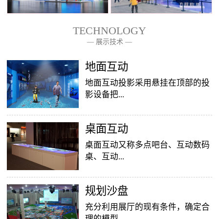
TECHNOLOGY
— 展示技术 —
— 关于我们 —
地面互动
地面互动投影采用悬挂在顶部的投
影设备把...
桌面互动
影像效果投射到地面，当参访着走
至投影区域时，通过系统识别，参
桌面互动又称多点吧台、互动数码
访者可以直接使用双脚或动作与投
桌、互动...
影幕上的虚拟场景进行交互，互动
效果就会随着你的脚步产生相应的
变幻。地面互动投影系统是集虚拟
​规划沙盘
投影桌面，让普通的吧台（桌面）
仿真技术、图像识别技术于一身的
变成一个多媒体互动娱乐游戏消费
充分利用展厅的现有条件，确定合
互动投影项目，包括水波纹、翻
平台，图文并茂，形式新颖，令桌
理的模型...