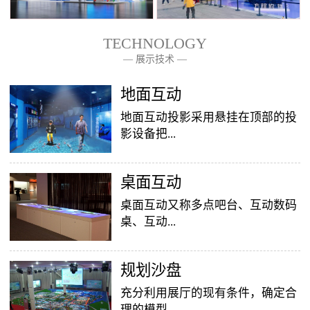
TECHNOLOGY
— 展示技术 —
— 关于我们 —
地面互动
地面互动投影采用悬挂在顶部的投
影设备把...
桌面互动
影像效果投射到地面，当参访着走
至投影区域时，通过系统识别，参
桌面互动又称多点吧台、互动数码
访者可以直接使用双脚或动作与投
桌、互动...
影幕上的虚拟场景进行交互，互动
效果就会随着你的脚步产生相应的
变幻。地面互动投影系统是集虚拟
​规划沙盘
投影桌面，让普通的吧台（桌面）
仿真技术、图像识别技术于一身的
变成一个多媒体互动娱乐游戏消费
充分利用展厅的现有条件，确定合
互动投影项目，包括水波纹、翻
平台，图文并茂，形式新颖，令桌
理的模型...