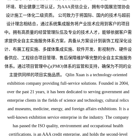
环境、职业健康三项认证，为AAA资信企业，拥有中国展览馆协会
设计施工一体化二级资质。 公司致力于将国际、国内的技术与超前
设计理念相结合，通过系统集成服务将产业技术应用到客户的项目
中。拥有高质量的经营管理队伍及专业的技术人才，能够依据客户需
求提供全自主实施服务体系方案，具备从方案设计到装饰工程深化设
计、布展工程实施、多媒体集成实施、软件开发、影视制作、硬件设
备供应、工程综合项目管理、售后保障维护等完整的全自主实施服务
体系。通过项目管理中心(PMO)体系的监管和支持，确保为不同的业
主提供同样的项目实施品质。 Qilin Xuan is a technology-oriented
exhibition company providing full-service solutions. Founded in 2004,
over the past 21 years, it has been dedicated to serving government and
enterprise clients in the fields of science and technology, cultural relics
and museums, medicine, energy, and foreign affairs exhibitions. It is a
well-known exhibition service enterprise in the industry. The company
has passed the ISO quality, environment and occupational health
certifications, is an AAA credit enterprise, and holds the second-level