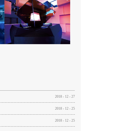
2018
-
12
-
27
2018
-
12
-
25
2018
-
12
-
25