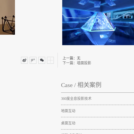
上一篇：无
下一篇：
墙面投影
Case
/
相关案例
360度全息投影技术
地面互动
桌面互动