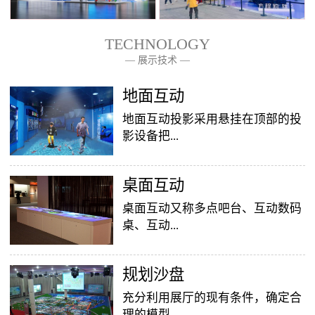
TECHNOLOGY
— 展示技术 —
— 关于我们 —
地面互动
地面互动投影采用悬挂在顶部的投
影设备把...
桌面互动
影像效果投射到地面，当参访着走
至投影区域时，通过系统识别，参
桌面互动又称多点吧台、互动数码
访者可以直接使用双脚或动作与投
桌、互动...
影幕上的虚拟场景进行交互，互动
效果就会随着你的脚步产生相应的
变幻。地面互动投影系统是集虚拟
​规划沙盘
投影桌面，让普通的吧台（桌面）
仿真技术、图像识别技术于一身的
变成一个多媒体互动娱乐游戏消费
充分利用展厅的现有条件，确定合
互动投影项目，包括水波纹、翻
平台，图文并茂，形式新颖，令桌
理的模型...