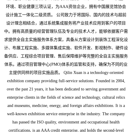
环境、职业健康三项认证，为AAA资信企业，拥有中国展览馆协会
设计施工一体化二级资质。 公司致力于将国际、国内的技术与超前
设计理念相结合，通过系统集成服务将产业技术应用到客户的项目
中。拥有高质量的经营管理队伍及专业的技术人才，能够依据客户需
求提供全自主实施服务体系方案，具备从方案设计到装饰工程深化设
计、布展工程实施、多媒体集成实施、软件开发、影视制作、硬件设
备供应、工程综合项目管理、售后保障维护等完整的全自主实施服务
体系。通过项目管理中心(PMO)体系的监管和支持，确保为不同的业
主提供同样的项目实施品质。 Qilin Xuan is a technology-oriented
exhibition company providing full-service solutions. Founded in 2004,
over the past 21 years, it has been dedicated to serving government and
enterprise clients in the fields of science and technology, cultural relics
and museums, medicine, energy, and foreign affairs exhibitions. It is a
well-known exhibition service enterprise in the industry. The company
has passed the ISO quality, environment and occupational health
certifications, is an AAA credit enterprise, and holds the second-level