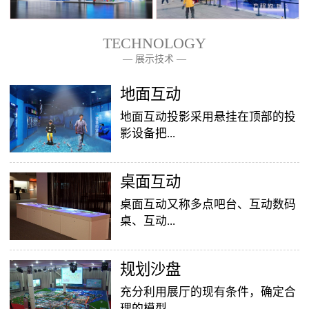
TECHNOLOGY
— 展示技术 —
— 关于我们 —
地面互动
地面互动投影采用悬挂在顶部的投
影设备把...
桌面互动
影像效果投射到地面，当参访着走
至投影区域时，通过系统识别，参
桌面互动又称多点吧台、互动数码
访者可以直接使用双脚或动作与投
桌、互动...
影幕上的虚拟场景进行交互，互动
效果就会随着你的脚步产生相应的
变幻。地面互动投影系统是集虚拟
​规划沙盘
投影桌面，让普通的吧台（桌面）
仿真技术、图像识别技术于一身的
变成一个多媒体互动娱乐游戏消费
充分利用展厅的现有条件，确定合
互动投影项目，包括水波纹、翻
平台，图文并茂，形式新颖，令桌
理的模型...