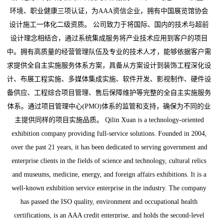
环境、职业健康三项认证，为AAA资信企业，拥有中国展览馆协会
设计施工一体化二级资质。 公司致力于将国际、国内的技术与超前
设计理念相结合，通过系统集成服务将产业技术应用到客户的项目
中。拥有高质量的经营管理队伍及专业的技术人才，能够依据客户需
求提供全自主实施服务体系方案，具备从方案设计到装饰工程深化设
计、布展工程实施、多媒体集成实施、软件开发、影视制作、硬件设
备供应、工程综合项目管理、售后保障维护等完整的全自主实施服务
体系。通过项目管理中心(PMO)体系的监管和支持，确保为不同的业
主提供同样的项目实施品质。 Qilin Xuan is a technology-oriented
exhibition company providing full-service solutions. Founded in 2004,
over the past 21 years, it has been dedicated to serving government and
enterprise clients in the fields of science and technology, cultural relics
and museums, medicine, energy, and foreign affairs exhibitions. It is a
well-known exhibition service enterprise in the industry. The company
has passed the ISO quality, environment and occupational health
certifications, is an AAA credit enterprise, and holds the second-level