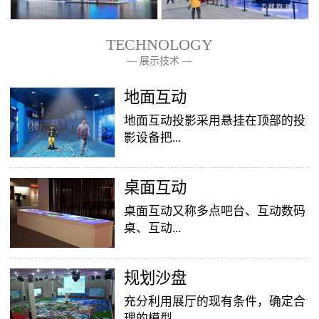
TECHNOLOGY
— 展示技术 —
— 关于我们 —
地面互动
地面互动投影采用悬挂在顶部的投
影设备把...
桌面互动
影像效果投射到地面，当参访着走
至投影区域时，通过系统识别，参
桌面互动又称多点吧台、互动数码
访者可以直接使用双脚或动作与投
桌、互动...
影幕上的虚拟场景进行交互，互动
效果就会随着你的脚步产生相应的
变幻。地面互动投影系统是集虚拟
​规划沙盘
投影桌面，让普通的吧台（桌面）
仿真技术、图像识别技术于一身的
变成一个多媒体互动娱乐游戏消费
充分利用展厅的现有条件，确定合
互动投影项目，包括水波纹、翻
平台，图文并茂，形式新颖，令桌
理的模型...