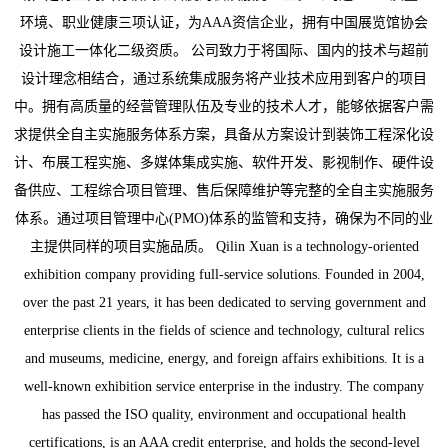
环境、职业健康三项认证，为AAA资信企业，拥有中国展览馆协会
设计施工一体化二级资质。 公司致力于将国际、国内的技术与超前
设计理念相结合，通过系统集成服务将产业技术应用到客户的项目
中。拥有高质量的经营管理队伍及专业的技术人才，能够依据客户需
求提供全自主实施服务体系方案，具备从方案设计到装饰工程深化设
计、布展工程实施、多媒体集成实施、软件开发、影视制作、硬件设
备供应、工程综合项目管理、售后保障维护等完整的全自主实施服务
体系。通过项目管理中心(PMO)体系的监管和支持，确保为不同的业
主提供同样的项目实施品质。 Qilin Xuan is a technology-oriented
exhibition company providing full-service solutions. Founded in 2004,
over the past 21 years, it has been dedicated to serving government and
enterprise clients in the fields of science and technology, cultural relics
and museums, medicine, energy, and foreign affairs exhibitions. It is a
well-known exhibition service enterprise in the industry. The company
has passed the ISO quality, environment and occupational health
certifications, is an AAA credit enterprise, and holds the second-level