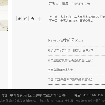
联系人：崔辰：01064911289
上一篇：
多米尼加中华人民共和国贸易展览
下一篇：
电竞之光“2020”展览交易会
News
/
推荐新闻
More
旅游点亮美好生活，服贸会“露营&艺
术生活荟”，共赴美好生活之约
第二届医疗机构行风建设及医药企业
合规管理会议于2025年11月21日-22日
在山东青岛成功举办。
圣克鲁斯国际博览会
中国-中亚(乌兹别克斯坦)贸易展览会
地址：中国·北京·海淀区·黑泉路8号宝盛广场D座5层
电话： 86 010-64911289
©2004 北京麒麟轩文化发展有限公司
京ICP备13015546-4
手机版
网站地图
犀牛云提供云