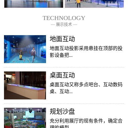
TECHNOLOGY
— 展示技术 —
— 关于我们 —
地面互动
地面互动投影采用悬挂在顶部的投
影设备把...
桌面互动
影像效果投射到地面，当参访着走
至投影区域时，通过系统识别，参
桌面互动又称多点吧台、互动数码
访者可以直接使用双脚或动作与投
桌、互动...
影幕上的虚拟场景进行交互，互动
效果就会随着你的脚步产生相应的
变幻。地面互动投影系统是集虚拟
​规划沙盘
投影桌面，让普通的吧台（桌面）
仿真技术、图像识别技术于一身的
变成一个多媒体互动娱乐游戏消费
充分利用展厅的现有条件，确定合
互动投影项目，包括水波纹、翻
平台，图文并茂，形式新颖，令桌
理的模型...