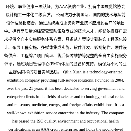
环境、职业健康三项认证，为AAA资信企业，拥有中国展览馆协会
设计施工一体化二级资质。 公司致力于将国际、国内的技术与超前
设计理念相结合，通过系统集成服务将产业技术应用到客户的项目
中。拥有高质量的经营管理队伍及专业的技术人才，能够依据客户需
求提供全自主实施服务体系方案，具备从方案设计到装饰工程深化设
计、布展工程实施、多媒体集成实施、软件开发、影视制作、硬件设
备供应、工程综合项目管理、售后保障维护等完整的全自主实施服务
体系。通过项目管理中心(PMO)体系的监管和支持，确保为不同的业
主提供同样的项目实施品质。 Qilin Xuan is a technology-oriented
exhibition company providing full-service solutions. Founded in 2004,
over the past 21 years, it has been dedicated to serving government and
enterprise clients in the fields of science and technology, cultural relics
and museums, medicine, energy, and foreign affairs exhibitions. It is a
well-known exhibition service enterprise in the industry. The company
has passed the ISO quality, environment and occupational health
certifications, is an AAA credit enterprise, and holds the second-level