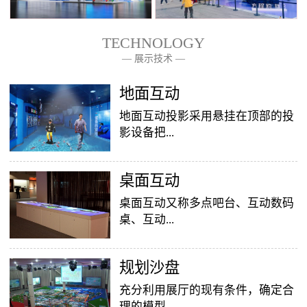
TECHNOLOGY
— 展示技术 —
— 关于我们 —
地面互动
地面互动投影采用悬挂在顶部的投
影设备把...
桌面互动
影像效果投射到地面，当参访着走
至投影区域时，通过系统识别，参
桌面互动又称多点吧台、互动数码
访者可以直接使用双脚或动作与投
桌、互动...
影幕上的虚拟场景进行交互，互动
效果就会随着你的脚步产生相应的
变幻。地面互动投影系统是集虚拟
​规划沙盘
投影桌面，让普通的吧台（桌面）
仿真技术、图像识别技术于一身的
变成一个多媒体互动娱乐游戏消费
充分利用展厅的现有条件，确定合
互动投影项目，包括水波纹、翻
平台，图文并茂，形式新颖，令桌
理的模型...