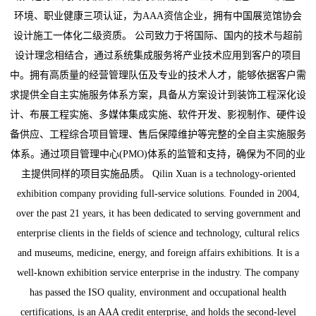
环境、职业健康三项认证，为AAA资信企业，拥有中国展览馆协会
设计施工一体化二级资质。 公司致力于将国际、国内的技术与超前
设计理念相结合，通过系统集成服务将产业技术应用到客户的项目
中。拥有高质量的经营管理队伍及专业的技术人才，能够依据客户需
求提供全自主实施服务体系方案，具备从方案设计到装饰工程深化设
计、布展工程实施、多媒体集成实施、软件开发、影视制作、硬件设
备供应、工程综合项目管理、售后保障维护等完整的全自主实施服务
体系。通过项目管理中心(PMO)体系的监管和支持，确保为不同的业
主提供同样的项目实施品质。 Qilin Xuan is a technology-oriented
exhibition company providing full-service solutions. Founded in 2004,
over the past 21 years, it has been dedicated to serving government and
enterprise clients in the fields of science and technology, cultural relics
and museums, medicine, energy, and foreign affairs exhibitions. It is a
well-known exhibition service enterprise in the industry. The company
has passed the ISO quality, environment and occupational health
certifications, is an AAA credit enterprise, and holds the second-level