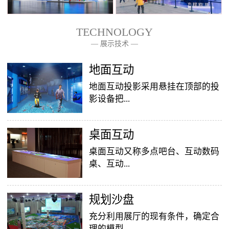
TECHNOLOGY
— 展示技术 —
— 关于我们 —
地面互动
地面互动投影采用悬挂在顶部的投
影设备把...
桌面互动
影像效果投射到地面，当参访着走
至投影区域时，通过系统识别，参
桌面互动又称多点吧台、互动数码
访者可以直接使用双脚或动作与投
桌、互动...
影幕上的虚拟场景进行交互，互动
效果就会随着你的脚步产生相应的
变幻。地面互动投影系统是集虚拟
​规划沙盘
投影桌面，让普通的吧台（桌面）
仿真技术、图像识别技术于一身的
变成一个多媒体互动娱乐游戏消费
充分利用展厅的现有条件，确定合
互动投影项目，包括水波纹、翻
平台，图文并茂，形式新颖，令桌
理的模型...