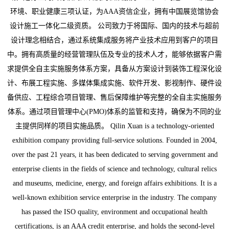
环境、职业健康三项认证，为AAA资信企业，拥有中国展览馆协会
设计施工一体化二级资质。 公司致力于将国际、国内的技术与超前
设计理念相结合，通过系统集成服务将产业技术应用到客户的项目
中。拥有高质量的经营管理队伍及专业的技术人才，能够依据客户需
求提供全自主实施服务体系方案，具备从方案设计到装饰工程深化设
计、布展工程实施、多媒体集成实施、软件开发、影视制作、硬件设
备供应、工程综合项目管理、售后保障维护等完整的全自主实施服务
体系。通过项目管理中心(PMO)体系的监管和支持，确保为不同的业
主提供同样的项目实施品质。 Qilin Xuan is a technology-oriented
exhibition company providing full-service solutions. Founded in 2004,
over the past 21 years, it has been dedicated to serving government and
enterprise clients in the fields of science and technology, cultural relics
and museums, medicine, energy, and foreign affairs exhibitions. It is a
well-known exhibition service enterprise in the industry. The company
has passed the ISO quality, environment and occupational health
certifications, is an AAA credit enterprise, and holds the second-level