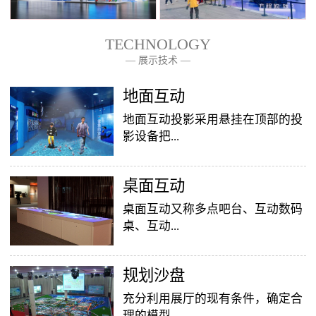
TECHNOLOGY
— 展示技术 —
— 关于我们 —
地面互动
地面互动投影采用悬挂在顶部的投
影设备把...
桌面互动
影像效果投射到地面，当参访着走
至投影区域时，通过系统识别，参
桌面互动又称多点吧台、互动数码
访者可以直接使用双脚或动作与投
桌、互动...
影幕上的虚拟场景进行交互，互动
效果就会随着你的脚步产生相应的
变幻。地面互动投影系统是集虚拟
​规划沙盘
投影桌面，让普通的吧台（桌面）
仿真技术、图像识别技术于一身的
变成一个多媒体互动娱乐游戏消费
充分利用展厅的现有条件，确定合
互动投影项目，包括水波纹、翻
平台，图文并茂，形式新颖，令桌
理的模型...