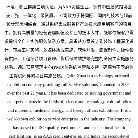
环境、职业健康三项认证，为AAA资信企业，拥有中国展览馆协会
设计施工一体化二级资质。 公司致力于将国际、国内的技术与超前
设计理念相结合，通过系统集成服务将产业技术应用到客户的项目
中。拥有高质量的经营管理队伍及专业的技术人才，能够依据客户需
求提供全自主实施服务体系方案，具备从方案设计到装饰工程深化设
计、布展工程实施、多媒体集成实施、软件开发、影视制作、硬件设
备供应、工程综合项目管理、售后保障维护等完整的全自主实施服务
体系。通过项目管理中心(PMO)体系的监管和支持，确保为不同的业
主提供同样的项目实施品质。 Qilin Xuan is a technology-oriented
exhibition company providing full-service solutions. Founded in 2004,
over the past 21 years, it has been dedicated to serving government and
enterprise clients in the fields of science and technology, cultural relics
and museums, medicine, energy, and foreign affairs exhibitions. It is a
well-known exhibition service enterprise in the industry. The company
has passed the ISO quality, environment and occupational health
certifications, is an AAA credit enterprise, and holds the second-level