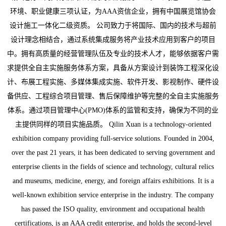
环境、职业健康三项认证，为AAA资信企业，拥有中国展览馆协会
设计施工一体化二级资质。 公司致力于将国际、国内的技术与超前
设计理念相结合，通过系统集成服务将产业技术应用到客户的项目
中。拥有高质量的经营管理队伍及专业的技术人才，能够依据客户需
求提供全自主实施服务体系方案，具备从方案设计到装饰工程深化设
计、布展工程实施、多媒体集成实施、软件开发、影视制作、硬件设
备供应、工程综合项目管理、售后保障维护等完整的全自主实施服务
体系。通过项目管理中心(PMO)体系的监管和支持，确保为不同的业
主提供同样的项目实施品质。 Qilin Xuan is a technology-oriented
exhibition company providing full-service solutions. Founded in 2004,
over the past 21 years, it has been dedicated to serving government and
enterprise clients in the fields of science and technology, cultural relics
and museums, medicine, energy, and foreign affairs exhibitions. It is a
well-known exhibition service enterprise in the industry. The company
has passed the ISO quality, environment and occupational health
certifications, is an AAA credit enterprise, and holds the second-level