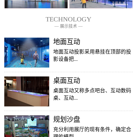
TECHNOLOGY
— 展示技术 —
— 关于我们 —
地面互动
地面互动投影采用悬挂在顶部的投
影设备把...
桌面互动
影像效果投射到地面，当参访着走
至投影区域时，通过系统识别，参
桌面互动又称多点吧台、互动数码
访者可以直接使用双脚或动作与投
桌、互动...
影幕上的虚拟场景进行交互，互动
效果就会随着你的脚步产生相应的
变幻。地面互动投影系统是集虚拟
​规划沙盘
投影桌面，让普通的吧台（桌面）
仿真技术、图像识别技术于一身的
变成一个多媒体互动娱乐游戏消费
充分利用展厅的现有条件，确定合
互动投影项目，包括水波纹、翻
平台，图文并茂，形式新颖，令桌
理的模型...