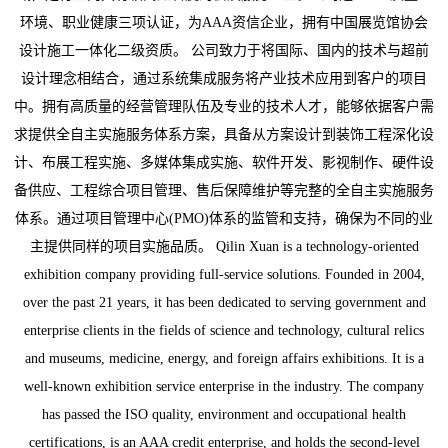
环境、职业健康三项认证，为AAA资信企业，拥有中国展览馆协会
设计施工一体化二级资质。 公司致力于将国际、国内的技术与超前
设计理念相结合，通过系统集成服务将产业技术应用到客户的项目
中。拥有高质量的经营管理队伍及专业的技术人才，能够依据客户需
求提供全自主实施服务体系方案，具备从方案设计到装饰工程深化设
计、布展工程实施、多媒体集成实施、软件开发、影视制作、硬件设
备供应、工程综合项目管理、售后保障维护等完整的全自主实施服务
体系。通过项目管理中心(PMO)体系的监管和支持，确保为不同的业
主提供同样的项目实施品质。 Qilin Xuan is a technology-oriented
exhibition company providing full-service solutions. Founded in 2004,
over the past 21 years, it has been dedicated to serving government and
enterprise clients in the fields of science and technology, cultural relics
and museums, medicine, energy, and foreign affairs exhibitions. It is a
well-known exhibition service enterprise in the industry. The company
has passed the ISO quality, environment and occupational health
certifications, is an AAA credit enterprise, and holds the second-level