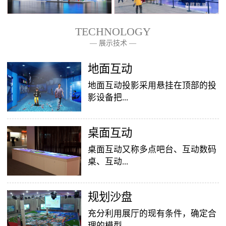
TECHNOLOGY
— 展示技术 —
— 关于我们 —
地面互动
地面互动投影采用悬挂在顶部的投
影设备把...
桌面互动
影像效果投射到地面，当参访着走
至投影区域时，通过系统识别，参
桌面互动又称多点吧台、互动数码
访者可以直接使用双脚或动作与投
桌、互动...
影幕上的虚拟场景进行交互，互动
效果就会随着你的脚步产生相应的
变幻。地面互动投影系统是集虚拟
​规划沙盘
投影桌面，让普通的吧台（桌面）
仿真技术、图像识别技术于一身的
变成一个多媒体互动娱乐游戏消费
充分利用展厅的现有条件，确定合
互动投影项目，包括水波纹、翻
平台，图文并茂，形式新颖，令桌
理的模型...