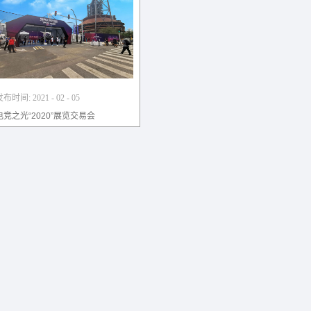
发布时间:
2021
-
02
-
05
电竞之光“2020”展览交易会