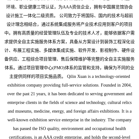
环境、职业健康三项认证，为AAA资信企业，拥有中国展览馆协会
设计施工一体化二级资质。 公司致力于将国际、国内的技术与超前
设计理念相结合，通过系统集成服务将产业技术应用到客户的项目
中。拥有高质量的经营管理队伍及专业的技术人才，能够依据客户需
求提供全自主实施服务体系方案，具备从方案设计到装饰工程深化设
计、布展工程实施、多媒体集成实施、软件开发、影视制作、硬件设
备供应、工程综合项目管理、售后保障维护等完整的全自主实施服务
体系。通过项目管理中心(PMO)体系的监管和支持，确保为不同的业
主提供同样的项目实施品质。 Qilin Xuan is a technology-oriented
exhibition company providing full-service solutions. Founded in 2004,
over the past 21 years, it has been dedicated to serving government and
enterprise clients in the fields of science and technology, cultural relics
and museums, medicine, energy, and foreign affairs exhibitions. It is a
well-known exhibition service enterprise in the industry. The company
has passed the ISO quality, environment and occupational health
certifications, is an AAA credit enterprise, and holds the second-level