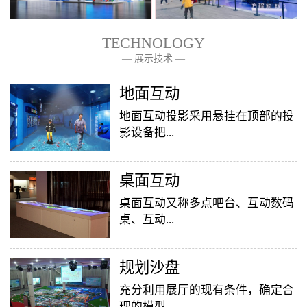
TECHNOLOGY
— 展示技术 —
— 关于我们 —
地面互动
地面互动投影采用悬挂在顶部的投
影设备把...
桌面互动
影像效果投射到地面，当参访着走
至投影区域时，通过系统识别，参
桌面互动又称多点吧台、互动数码
访者可以直接使用双脚或动作与投
桌、互动...
影幕上的虚拟场景进行交互，互动
效果就会随着你的脚步产生相应的
变幻。地面互动投影系统是集虚拟
​规划沙盘
投影桌面，让普通的吧台（桌面）
仿真技术、图像识别技术于一身的
变成一个多媒体互动娱乐游戏消费
充分利用展厅的现有条件，确定合
互动投影项目，包括水波纹、翻
平台，图文并茂，形式新颖，令桌
理的模型...