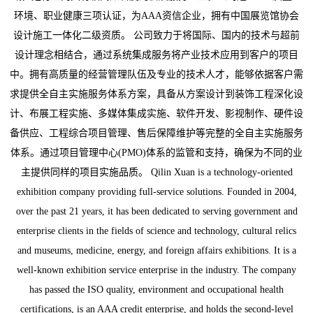
环境、职业健康三项认证，为AAA资信企业，拥有中国展览馆协会
设计施工一体化二级资质。 公司致力于将国际、国内的技术与超前
设计理念相结合，通过系统集成服务将产业技术应用到客户的项目
中。拥有高质量的经营管理队伍及专业的技术人才，能够依据客户需
求提供全自主实施服务体系方案，具备从方案设计到装饰工程深化设
计、布展工程实施、多媒体集成实施、软件开发、影视制作、硬件设
备供应、工程综合项目管理、售后保障维护等完整的全自主实施服务
体系。通过项目管理中心(PMO)体系的监管和支持，确保为不同的业
主提供同样的项目实施品质。 Qilin Xuan is a technology-oriented
exhibition company providing full-service solutions. Founded in 2004,
over the past 21 years, it has been dedicated to serving government and
enterprise clients in the fields of science and technology, cultural relics
and museums, medicine, energy, and foreign affairs exhibitions. It is a
well-known exhibition service enterprise in the industry. The company
has passed the ISO quality, environment and occupational health
certifications, is an AAA credit enterprise, and holds the second-level