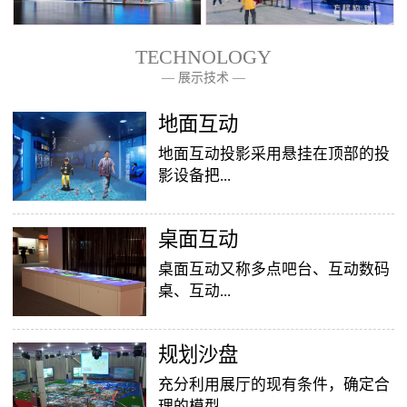
TECHNOLOGY
— 展示技术 —
— 关于我们 —
地面互动
地面互动投影采用悬挂在顶部的投
影设备把...
桌面互动
影像效果投射到地面，当参访着走
至投影区域时，通过系统识别，参
桌面互动又称多点吧台、互动数码
访者可以直接使用双脚或动作与投
桌、互动...
影幕上的虚拟场景进行交互，互动
效果就会随着你的脚步产生相应的
变幻。地面互动投影系统是集虚拟
​规划沙盘
投影桌面，让普通的吧台（桌面）
仿真技术、图像识别技术于一身的
变成一个多媒体互动娱乐游戏消费
充分利用展厅的现有条件，确定合
互动投影项目，包括水波纹、翻
平台，图文并茂，形式新颖，令桌
理的模型...