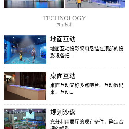
TECHNOLOGY
— 展示技术 —
— 关于我们 —
地面互动
地面互动投影采用悬挂在顶部的投
影设备把...
桌面互动
影像效果投射到地面，当参访着走
至投影区域时，通过系统识别，参
桌面互动又称多点吧台、互动数码
访者可以直接使用双脚或动作与投
桌、互动...
影幕上的虚拟场景进行交互，互动
效果就会随着你的脚步产生相应的
变幻。地面互动投影系统是集虚拟
​规划沙盘
投影桌面，让普通的吧台（桌面）
仿真技术、图像识别技术于一身的
变成一个多媒体互动娱乐游戏消费
充分利用展厅的现有条件，确定合
互动投影项目，包括水波纹、翻
平台，图文并茂，形式新颖，令桌
理的模型...