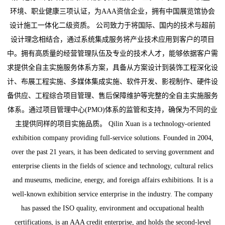
环境、职业健康三项认证，为AAA资信企业，拥有中国展览馆协会
设计施工一体化二级资质。 公司致力于将国际、国内的技术与超前
设计理念相结合，通过系统集成服务将产业技术应用到客户的项目
中。拥有高质量的经营管理队伍及专业的技术人才，能够依据客户需
求提供全自主实施服务体系方案，具备从方案设计到装饰工程深化设
计、布展工程实施、多媒体集成实施、软件开发、影视制作、硬件设
备供应、工程综合项目管理、售后保障维护等完整的全自主实施服务
体系。通过项目管理中心(PMO)体系的监管和支持，确保为不同的业
主提供同样的项目实施品质。 Qilin Xuan is a technology-oriented
exhibition company providing full-service solutions. Founded in 2004,
over the past 21 years, it has been dedicated to serving government and
enterprise clients in the fields of science and technology, cultural relics
and museums, medicine, energy, and foreign affairs exhibitions. It is a
well-known exhibition service enterprise in the industry. The company
has passed the ISO quality, environment and occupational health
certifications, is an AAA credit enterprise, and holds the second-level