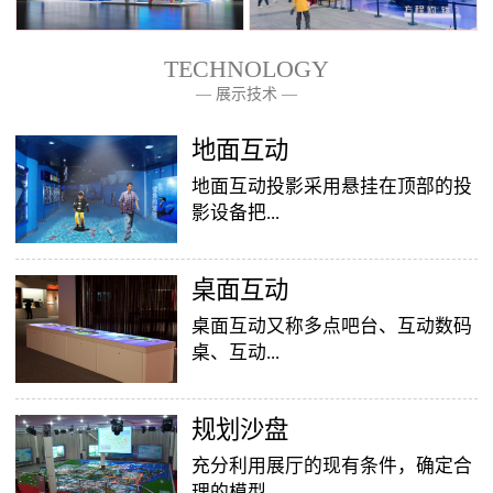
TECHNOLOGY
— 展示技术 —
— 关于我们 —
地面互动
地面互动投影采用悬挂在顶部的投
影设备把...
桌面互动
影像效果投射到地面，当参访着走
至投影区域时，通过系统识别，参
桌面互动又称多点吧台、互动数码
访者可以直接使用双脚或动作与投
桌、互动...
影幕上的虚拟场景进行交互，互动
效果就会随着你的脚步产生相应的
变幻。地面互动投影系统是集虚拟
​规划沙盘
投影桌面，让普通的吧台（桌面）
仿真技术、图像识别技术于一身的
变成一个多媒体互动娱乐游戏消费
充分利用展厅的现有条件，确定合
互动投影项目，包括水波纹、翻
平台，图文并茂，形式新颖，令桌
理的模型...