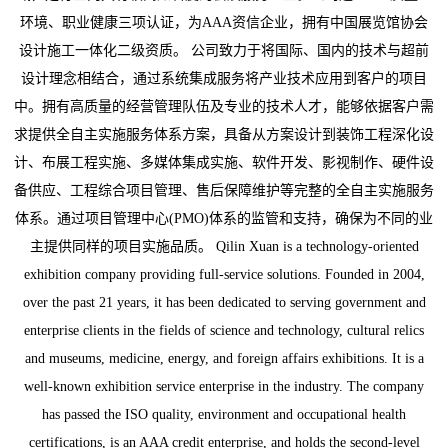
环境、职业健康三项认证，为AAA资信企业，拥有中国展览馆协会
设计施工一体化二级资质。 公司致力于将国际、国内的技术与超前
设计理念相结合，通过系统集成服务将产业技术应用到客户的项目
中。拥有高质量的经营管理队伍及专业的技术人才，能够依据客户需
求提供全自主实施服务体系方案，具备从方案设计到装饰工程深化设
计、布展工程实施、多媒体集成实施、软件开发、影视制作、硬件设
备供应、工程综合项目管理、售后保障维护等完整的全自主实施服务
体系。通过项目管理中心(PMO)体系的监管和支持，确保为不同的业
主提供同样的项目实施品质。 Qilin Xuan is a technology-oriented
exhibition company providing full-service solutions. Founded in 2004,
over the past 21 years, it has been dedicated to serving government and
enterprise clients in the fields of science and technology, cultural relics
and museums, medicine, energy, and foreign affairs exhibitions. It is a
well-known exhibition service enterprise in the industry. The company
has passed the ISO quality, environment and occupational health
certifications, is an AAA credit enterprise, and holds the second-level