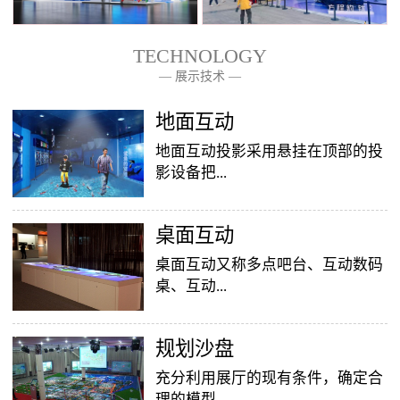
TECHNOLOGY
— 展示技术 —
— 关于我们 —
地面互动
地面互动投影采用悬挂在顶部的投
影设备把...
桌面互动
影像效果投射到地面，当参访着走
至投影区域时，通过系统识别，参
桌面互动又称多点吧台、互动数码
访者可以直接使用双脚或动作与投
桌、互动...
影幕上的虚拟场景进行交互，互动
效果就会随着你的脚步产生相应的
变幻。地面互动投影系统是集虚拟
​规划沙盘
投影桌面，让普通的吧台（桌面）
仿真技术、图像识别技术于一身的
变成一个多媒体互动娱乐游戏消费
充分利用展厅的现有条件，确定合
互动投影项目，包括水波纹、翻
平台，图文并茂，形式新颖，令桌
理的模型...