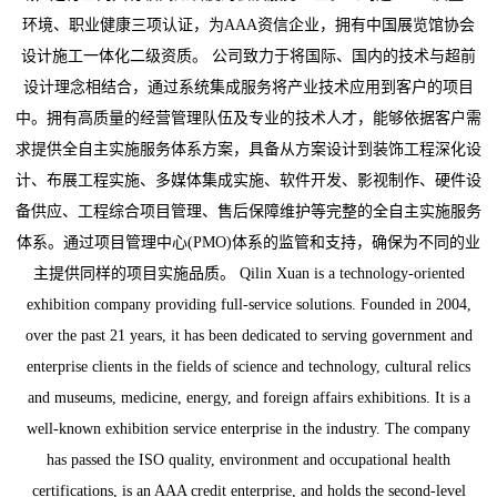
环境、职业健康三项认证，为AAA资信企业，拥有中国展览馆协会
设计施工一体化二级资质。 公司致力于将国际、国内的技术与超前
设计理念相结合，通过系统集成服务将产业技术应用到客户的项目
中。拥有高质量的经营管理队伍及专业的技术人才，能够依据客户需
求提供全自主实施服务体系方案，具备从方案设计到装饰工程深化设
计、布展工程实施、多媒体集成实施、软件开发、影视制作、硬件设
备供应、工程综合项目管理、售后保障维护等完整的全自主实施服务
体系。通过项目管理中心(PMO)体系的监管和支持，确保为不同的业
主提供同样的项目实施品质。 Qilin Xuan is a technology-oriented
exhibition company providing full-service solutions. Founded in 2004,
over the past 21 years, it has been dedicated to serving government and
enterprise clients in the fields of science and technology, cultural relics
and museums, medicine, energy, and foreign affairs exhibitions. It is a
well-known exhibition service enterprise in the industry. The company
has passed the ISO quality, environment and occupational health
certifications, is an AAA credit enterprise, and holds the second-level