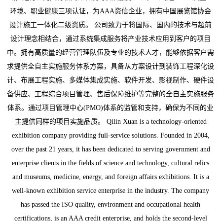
环境、职业健康三项认证，为AAA资信企业，拥有中国展览馆协会
设计施工一体化二级资质。 公司致力于将国际、国内的技术与超前
设计理念相结合，通过系统集成服务将产业技术应用到客户的项目
中。拥有高质量的经营管理队伍及专业的技术人才，能够依据客户需
求提供全自主实施服务体系方案，具备从方案设计到装饰工程深化设
计、布展工程实施、多媒体集成实施、软件开发、影视制作、硬件设
备供应、工程综合项目管理、售后保障维护等完整的全自主实施服务
体系。通过项目管理中心(PMO)体系的监管和支持，确保为不同的业
主提供同样的项目实施品质。 Qilin Xuan is a technology-oriented
exhibition company providing full-service solutions. Founded in 2004,
over the past 21 years, it has been dedicated to serving government and
enterprise clients in the fields of science and technology, cultural relics
and museums, medicine, energy, and foreign affairs exhibitions. It is a
well-known exhibition service enterprise in the industry. The company
has passed the ISO quality, environment and occupational health
certifications, is an AAA credit enterprise, and holds the second-level