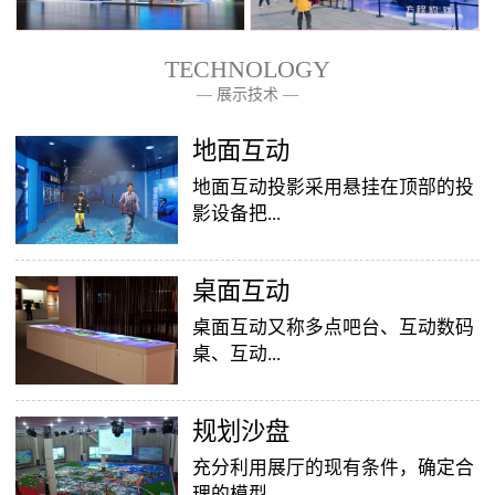
TECHNOLOGY
— 展示技术 —
— 关于我们 —
地面互动
地面互动投影采用悬挂在顶部的投
影设备把...
桌面互动
影像效果投射到地面，当参访着走
至投影区域时，通过系统识别，参
桌面互动又称多点吧台、互动数码
访者可以直接使用双脚或动作与投
桌、互动...
影幕上的虚拟场景进行交互，互动
效果就会随着你的脚步产生相应的
变幻。地面互动投影系统是集虚拟
​规划沙盘
投影桌面，让普通的吧台（桌面）
仿真技术、图像识别技术于一身的
变成一个多媒体互动娱乐游戏消费
充分利用展厅的现有条件，确定合
互动投影项目，包括水波纹、翻
平台，图文并茂，形式新颖，令桌
理的模型...