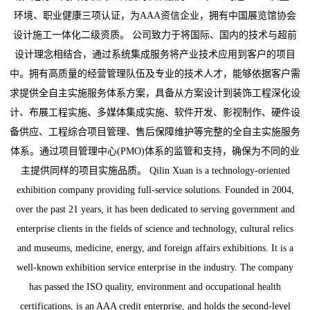
环境、职业健康三项认证，为AAA资信企业，拥有中国展览馆协会
设计施工一体化二级资质。 公司致力于将国际、国内的技术与超前
设计理念相结合，通过系统集成服务将产业技术应用到客户的项目
中。拥有高质量的经营管理队伍及专业的技术人才，能够依据客户需
求提供全自主实施服务体系方案，具备从方案设计到装饰工程深化设
计、布展工程实施、多媒体集成实施、软件开发、影视制作、硬件设
备供应、工程综合项目管理、售后保障维护等完整的全自主实施服务
体系。通过项目管理中心(PMO)体系的监管和支持，确保为不同的业
主提供同样的项目实施品质。 Qilin Xuan is a technology-oriented
exhibition company providing full-service solutions. Founded in 2004,
over the past 21 years, it has been dedicated to serving government and
enterprise clients in the fields of science and technology, cultural relics
and museums, medicine, energy, and foreign affairs exhibitions. It is a
well-known exhibition service enterprise in the industry. The company
has passed the ISO quality, environment and occupational health
certifications, is an AAA credit enterprise, and holds the second-level