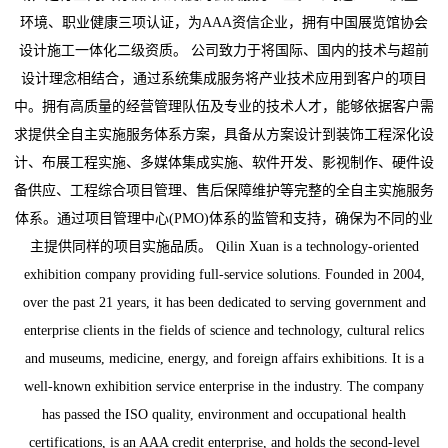
环境、职业健康三项认证，为AAA资信企业，拥有中国展览馆协会
设计施工一体化二级资质。 公司致力于将国际、国内的技术与超前
设计理念相结合，通过系统集成服务将产业技术应用到客户的项目
中。拥有高质量的经营管理队伍及专业的技术人才，能够依据客户需
求提供全自主实施服务体系方案，具备从方案设计到装饰工程深化设
计、布展工程实施、多媒体集成实施、软件开发、影视制作、硬件设
备供应、工程综合项目管理、售后保障维护等完整的全自主实施服务
体系。通过项目管理中心(PMO)体系的监管和支持，确保为不同的业
主提供同样的项目实施品质。 Qilin Xuan is a technology-oriented
exhibition company providing full-service solutions. Founded in 2004,
over the past 21 years, it has been dedicated to serving government and
enterprise clients in the fields of science and technology, cultural relics
and museums, medicine, energy, and foreign affairs exhibitions. It is a
well-known exhibition service enterprise in the industry. The company
has passed the ISO quality, environment and occupational health
certifications, is an AAA credit enterprise, and holds the second-level