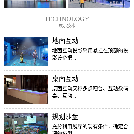
TECHNOLOGY
— 展示技术 —
— 关于我们 —
地面互动
地面互动投影采用悬挂在顶部的投
影设备把...
桌面互动
影像效果投射到地面，当参访着走
至投影区域时，通过系统识别，参
桌面互动又称多点吧台、互动数码
访者可以直接使用双脚或动作与投
桌、互动...
影幕上的虚拟场景进行交互，互动
效果就会随着你的脚步产生相应的
变幻。地面互动投影系统是集虚拟
​规划沙盘
投影桌面，让普通的吧台（桌面）
仿真技术、图像识别技术于一身的
变成一个多媒体互动娱乐游戏消费
充分利用展厅的现有条件，确定合
互动投影项目，包括水波纹、翻
平台，图文并茂，形式新颖，令桌
理的模型...